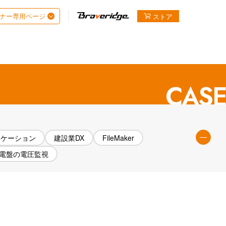
ナー専用ページ
ストア
JA
EN
までの
流れ
導入支援
パートナー
導入支援
パートナー制度
お問い
合わせ
CASE
リケーション
建設業DX
FileMaker
電盤の電圧監視