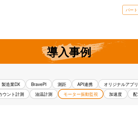
パート
BraveJIGブログ
アプリケーション
サポート/ドキュメント
eJIGとは
“ちょうどいい”
の秘密
製品情報
導入事例
導入
導入事例
製造業DX
BravePI
測距
API連携
オリジナルアプ
カウント計測
油温計測
モーター振動監視
加速度
配