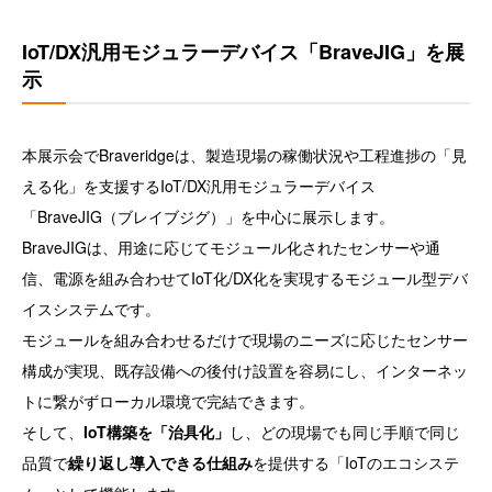
IoT/DX汎用モジュラーデバイス「BraveJIG」を展
示
本展示会でBraveridgeは、製造現場の稼働状況や工程進捗の「見
える化」を支援するIoT/DX汎用モジュラーデバイス
「BraveJIG（ブレイブジグ）」を中心に展示します。
BraveJIGは、用途に応じてモジュール化されたセンサーや通
信、電源を組み合わせてIoT化/DX化を実現するモジュール型デバ
イスシステムです。
モジュールを組み合わせるだけで現場のニーズに応じたセンサー
構成が実現、既存設備への後付け設置を容易にし、インターネッ
トに繋がずローカル環境で完結できます。
そして、
IoT構築を「治具化」
し、どの現場でも同じ手順で同じ
品質で
繰り返し導入できる仕組み
を提供する「IoTのエコシステ