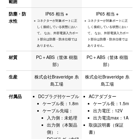
範囲
防塵・防
IP65 相当 ※
IP65 相当 ※
水性
コネクターが対象ポートに正
コネクターが対象ポートに正
しく接続している状態におい
しく接続している状態におい
て。 なお、外部電源入力ポー
て。 なお、外部電源入力ポー
ト部分は防塵・防水仕様では
ト部分は防塵・防水仕様では
ありません。
ありません。
材質
PC＋ABS（筐体 樹脂
PC＋ABS（筐体 樹脂
部）
部）
生産
株式会社Braveridge 糸
株式会社Braveridge 糸
島工場
島工場
付属品
DCプラグ付ケーブル
ACアダプター
ケーブル長：1.8m
ケーブル長：1.5m
ケーブル先端：
出力電圧：12V
入力側：未処理
出力電流max：1A
出力側（本製品
取扱説明書（保証
側）：
書）