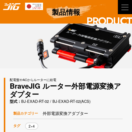
BraveJIG
製品情報
PRODUCT
配電盤やACからルーターに給電
BraveJIG ルーター外部電源変換ア
ダプター
型式
BJ-EXAD-RT-02 / BJ-EXAD-RT-02(ACS)
外部電源変換アダプター
製品カテゴリー
タグ
2×4