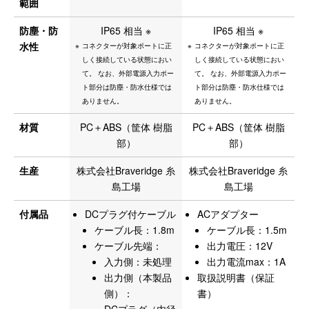
範囲
防塵・防
IP65 相当 ※
IP65 相当 ※
水性
コネクターが対象ポートに正
コネクターが対象ポートに正
しく接続している状態におい
しく接続している状態におい
て。 なお、外部電源入力ポー
て。 なお、外部電源入力ポー
ト部分は防塵・防水仕様では
ト部分は防塵・防水仕様では
ありません。
ありません。
材質
PC＋ABS（筐体 樹脂
PC＋ABS（筐体 樹脂
部）
部）
生産
株式会社Braveridge 糸
株式会社Braveridge 糸
島工場
島工場
付属品
DCプラグ付ケーブル
ACアダプター
ケーブル長：1.8m
ケーブル長：1.5m
ケーブル先端：
出力電圧：12V
入力側：未処理
出力電流max：1A
出力側（本製品
取扱説明書（保証
側）：
書）