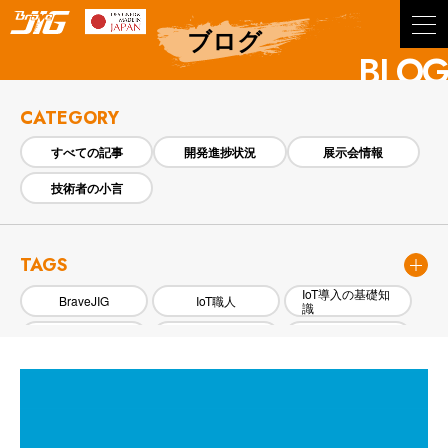
BraveJIG
ブログ
BLOG
CATEGORY
すべての記事
開発進捗状況
展示会情報
技術者の小言
TAGS
IoT導入の基礎知
BraveJIG
IoT職人
識
タグ4
タグ5
タグ6
タグ7
タグ8
タグ9
タグ10
タグ11
タグ12