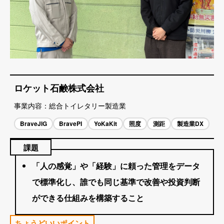
ロケット石鹸株式会社
事業内容
総合トイレタリー製造業
BraveJIG
BravePI
YoKaKit
照度
測距
製造業DX
課題
「人の感覚」や「経験」に頼った管理をデータ
で標準化し、誰でも同じ基準で改善や投資判断
ができる仕組みを構築すること
ちょうどいいポイント