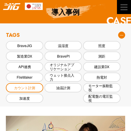
BraveJIG
導入事例
CASE
TAGS
BraveJIG
温湿度
照度
製造業DX
BravePI
測距
オリジナルアプ
API連携
建設業DX
リケーション
ウェット接点入
FileMaker
熱電対
力
モーター振動監
カウント計測
油温計測
視
配電盤の電圧監
加速度
視