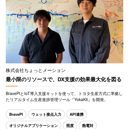
株式会社ちょっとメーション
最小限のリソースで、DX支援の効果最大化を図る
BravePIとIoT導入支援キットを使って、トヨタ生産方式に準拠し
たリアルタイム生産進捗管理ツール『YokaKit』を開発。
BravePI
ウェット接点入力
API連携
オリジナルアプリケーション
照度
熱電対