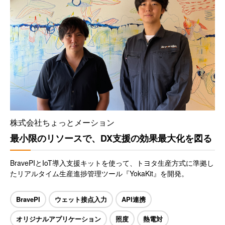
株式会社ちょっとメーション
最小限のリソースで、DX支援の効果最大化を図る
BravePIとIoT導入支援キットを使って、トヨタ生産方式に準拠し
たリアルタイム生産進捗管理ツール『YokaKit』を開発。
BravePI
ウェット接点入力
API連携
オリジナルアプリケーション
照度
熱電対