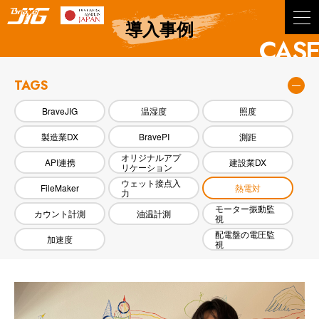
BraveJIG
導入事例
CASE
TAGS
BraveJIG
温湿度
照度
製造業DX
BravePI
測距
オリジナルアプ
API連携
建設業DX
リケーション
ウェット接点入
FileMaker
熱電対
力
モーター振動監
カウント計測
油温計測
視
配電盤の電圧監
加速度
視