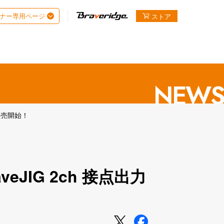
ナー専用ページ
ストア
JA
EN
までの
流れ
導入支援
パートナー
導入支援
パートナー制度
お問い
合わせ
NEWS
り販売開始！
eJIG 2ch 接点出力