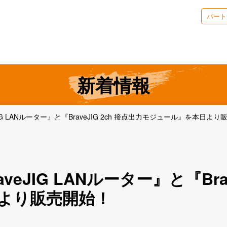
パート
BraveJIGブログ
アプリケーション
サポート/ドキュメント
eJIGとは
“ちょうどいい”
の秘密
製品情報
導入事例
導入
新着情報
IG LANルーター』と『BraveJIG 2ch 接点出力モジュール』を本日よ
eJIG LANルーター』と『Brav
より販売開始！